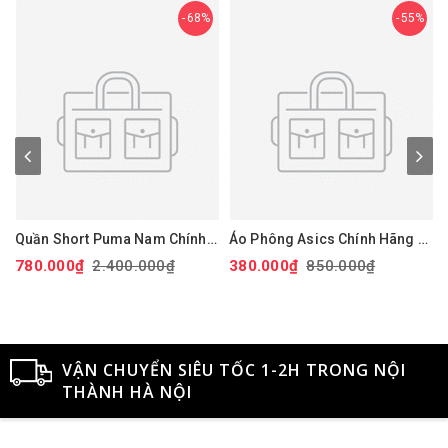
68%
55%
Quần Short Puma Nam Chính
Áo Phông Asics Chính Hãng -
Hãng - 101 Solid 9" Golf
Dry Printed Volleyball Jerseys
780.000₫
2.400.000₫
380.000₫
850.000₫
Shorts - Màu đỏ | JapanSport
- Màu Đen | JapanSport
Xan
627817-14
2051A318-001
VẬN CHUYỂN SIÊU TỐC 1-2H TRONG NỘI
THÀNH HÀ NỘI