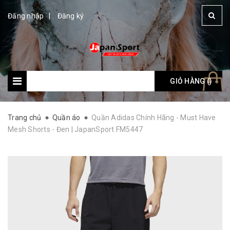
Đăng nhập
Đăng ký
GIỎ HÀNG (
Giỏ hàng: (
)
)
Trang chủ
Quần áo
Quần Adidas Chính Hãng - Must Have
Mesh Shorts - Đen | JapanSport FM5447