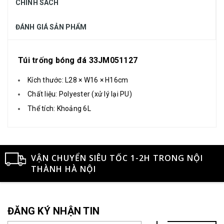
CHÍNH SÁCH
ĐÁNH GIÁ SẢN PHẨM
Túi trống bóng đá 33JM051127
Kích thước:
L28 × W16 × H16cm
Chất liệu:
Polyester (xử lý lại PU)
Thể tích:
Khoảng 6L
VẬN CHUYỂN SIÊU TỐC 1-2H TRONG NỘI
THÀNH HÀ NỘI
ĐĂNG KÝ NHẬN TIN