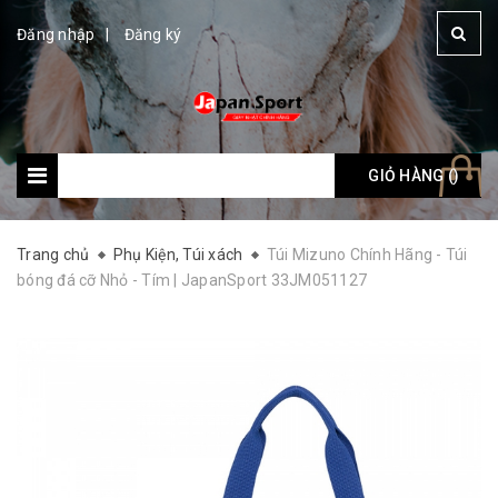
Đăng nhập
Đăng ký
GIỎ HÀNG (
Giỏ hàng: (
)
)
Trang chủ
Phụ Kiện, Túi xách
Túi Mizuno Chính Hãng - Túi
bóng đá cỡ Nhỏ - Tím | JapanSport 33JM051127