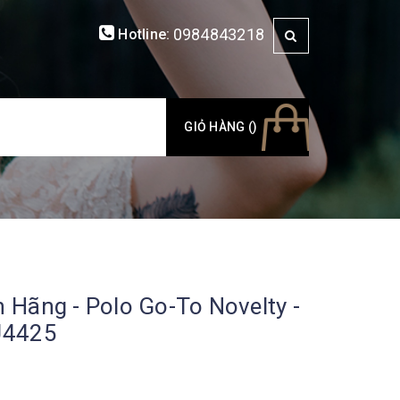
0984843218
Hotline:
GIỎ HÀNG (
)
 Hãng - Polo Go-To Novelty -
U4425