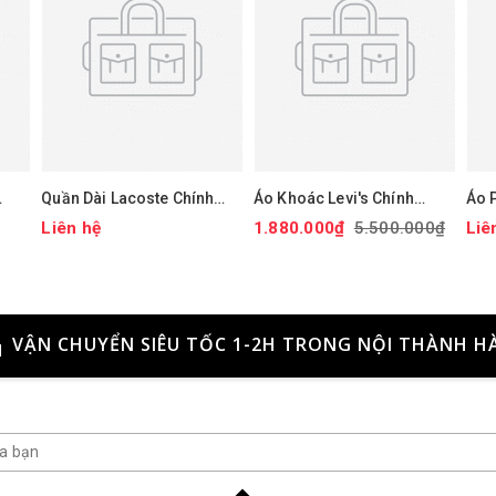
Quần Dài Lacoste Chính
Áo Khoác Levi's Chính
Áo 
hãng - Tapered Leg
Hãng - Áo khoác phao trùm
- Is
Liên hệ
1.880.000₫
5.500.000₫
Liê
àu
Sweatpants - Màu Xanh |
đầu co giãn chống nước
Jap
JapanSport XH9833-51-
hiệu suất cao - Màu mận |
ZIH
JapanSport LM2RP401-
CBR
VẬN CHUYỂN SIÊU TỐC 1-2H TRONG NỘI THÀNH H