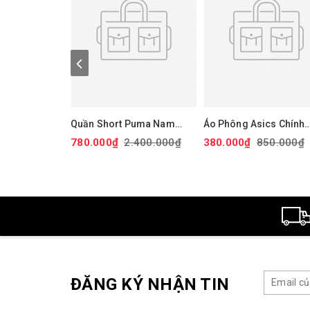
Quần Short Puma Nam
Áo Phông Asics Chính
Chính Hãng - 101 Solid 9"
Hãng - Dry Printed
780.000₫
2.400.000₫
380.000₫
850.000₫
Golf Shorts - Màu đỏ |
Volleyball Jerseys - M
JapanSport 627817-14
Đen | JapanSport
2051A318-001
ĐĂNG KÝ NHẬN TIN