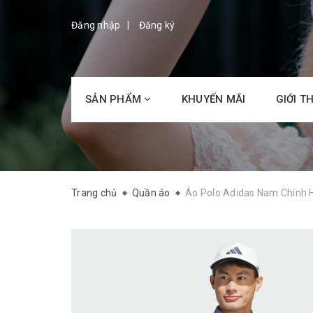
Đăng nhập
Đăng ký
SẢN PHẨM
KHUYẾN MÃI
GIỚI T
Trang chủ
Quần áo
Áo Polo Adidas Nam Chính H