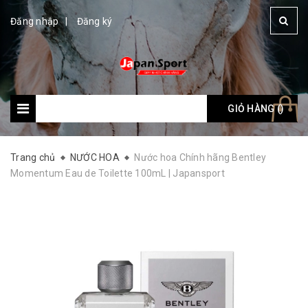
Đăng nhập
Đăng ký
GIỎ HÀNG (
Giỏ hàng: (
)
)
Trang chủ
NƯỚC HOA
Nước hoa Chính hãng Bentley
Momentum Eau de Toilette 100mL | Japansport