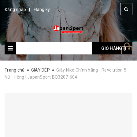
Đăng nhập
Đăng ký
GIỎ HÀNG (
Giỏ hàng: (
)
)
Trang chủ
GIÀY DÉP
Giày Nike Chính hãng - Revolution 5
Nữ - Hồng | JapanSport BQ3207-604