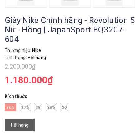
Giày Nike Chính hãng - Revolution 5
Nữ - Hồng | JapanSport BQ3207-
604
Thương hiệu:
Nike
Tình trạng:
Hết hàng
2.200.000₫
1.180.000₫
Kích thước
36.5
37.5
38
38.5
39
Hết hàng