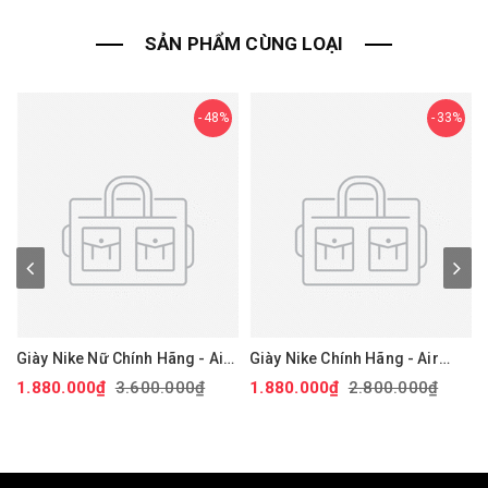
SẢN PHẨM CÙNG LOẠI
48%
33%
Giày Nike Nữ Chính Hãng - Air
Giày Nike Chính Hãng - Air
Force 1 '07 Next Nature - Màu
Force 1 GS 'White Black' -
1.880.000₫
3.600.000₫
1.880.000₫
2.800.000₫
hồng | JapanSport DV3808-
Đen/trắng/vàng | JapanSport
111
CT3839-009