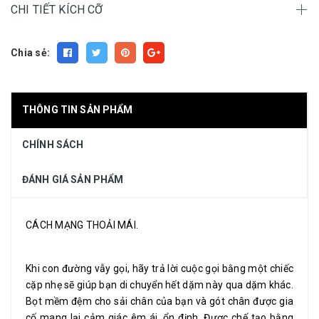
CHI TIẾT KÍCH CỠ
Chia sẻ:
THÔNG TIN SẢN PHẨM
CHÍNH SÁCH
ĐÁNH GIÁ SẢN PHẨM
CÁCH MẠNG THOẢI MÁI.
Khi con đường vẫy gọi, hãy trả lời cuộc gọi bằng một chiếc
cặp nhẹ sẽ giúp bạn di chuyển hết dặm này qua dặm khác.
Bọt mềm đệm cho sải chân của bạn và gót chân được gia
cố mang lại cảm giác êm ái, ổn định. Được chế tạo bằng