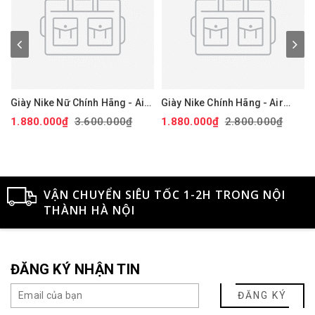
Giày Nike Nữ Chính Hãng - Air
Giày Nike Chính Hãng - Air
Force 1 '07 Next Nature - Màu
Force 1 GS 'White Black' -
1.880.000₫
3.600.000₫
1.880.000₫
2.800.000₫
hồng | JapanSport DV3808-
Đen/trắng/vàng | JapanSport
111
CT3839-009
VẬN CHUYỂN SIÊU TỐC 1-2H TRONG NỘI
THÀNH HÀ NỘI
ĐĂNG KÝ NHẬN TIN
ĐĂNG KÝ