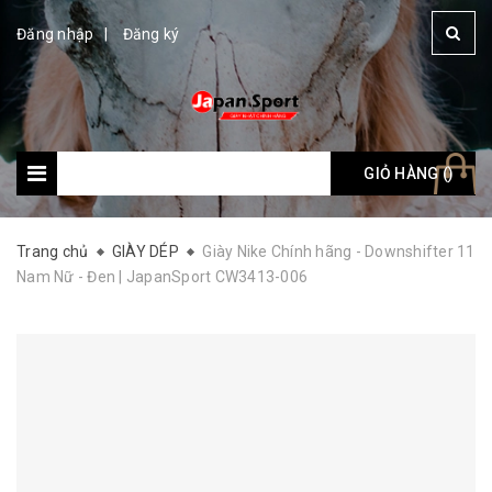
Đăng nhập
Đăng ký
GIỎ HÀNG (
Giỏ hàng: (
)
)
Trang chủ
GIÀY DÉP
Giày Nike Chính hãng - Downshifter 11
Nam Nữ - Đen | JapanSport CW3413-006