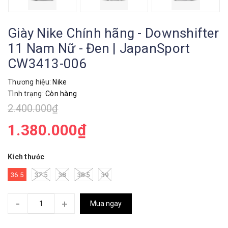
Giày Nike Chính hãng - Downshifter
11 Nam Nữ - Đen | JapanSport
CW3413-006
Thương hiệu:
Nike
Tình trạng:
Còn hàng
2.400.000₫
1.380.000₫
Kích thước
36.5
37.5
38
38.5
39
-
+
Mua ngay