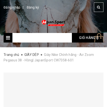
Đăng nhập
Đăng ký
GIỎ HÀNG (
Giỏ hàng: (
)
)
Trang chủ
GIÀY DÉP
Giày Nike Chính hãng - Air Zoom
Pegasus 38 - Hồng| JapanSport CW7358-601