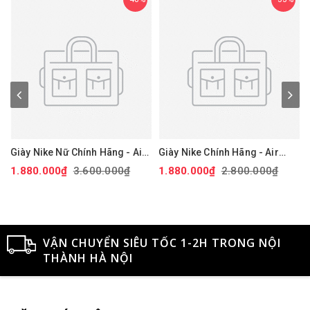
Giày Nike Nữ Chính Hãng - Air
Giày Nike Chính Hãng - Air
Force 1 '07 Next Nature - Màu
Force 1 GS 'White Black' -
1.880.000₫
3.600.000₫
1.880.000₫
2.800.000₫
hồng | JapanSport DV3808-
Đen/trắng/vàng | JapanSport
111
CT3839-009
VẬN CHUYỂN SIÊU TỐC 1-2H TRONG NỘI
THÀNH HÀ NỘI