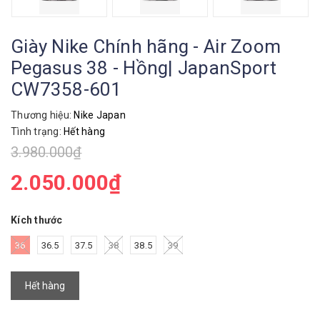
Giày Nike Chính hãng - Air Zoom
Pegasus 38 - Hồng| JapanSport
CW7358-601
Thương hiệu:
Nike Japan
Tình trạng:
Hết hàng
3.980.000₫
2.050.000₫
Kích thước
36
36.5
37.5
38
38.5
39
Hết hàng