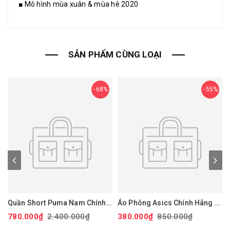
■ Mô hình mùa xuân & mùa hè 2020
SẢN PHẨM CÙNG LOẠI
68%
55%
Quần Short Puma Nam Chính
Áo Phông Asics Chính Hãng -
Hãng - 101 Solid 9" Golf
Dry Printed Volleyball Jerseys
780.000₫
2.400.000₫
380.000₫
850.000₫
Shorts - Màu đỏ | JapanSport
- Màu Đen | JapanSport
Xan