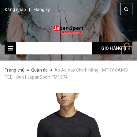
Đăng nhập
Đăng ký
GIỎ HÀNG (
Giỏ hàng: (
)
)
Trang chủ
Quần áo
Áo Adidas Chính hãng - MTKY CAMO
TEE - Đen | JapanSport FM1874