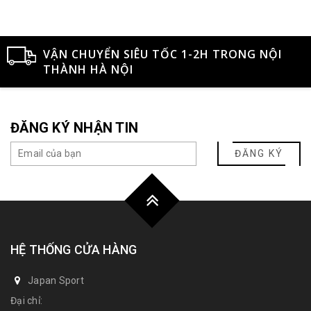
627817-14
2051A318-001
VẬN CHUYỂN SIÊU TỐC 1-2H TRONG NỘI
THÀNH HÀ NỘI
ĐĂNG KÝ NHẬN TIN
ĐĂNG KÝ
HỆ THỐNG CỬA HÀNG
Japan Sport
Đại chỉ: