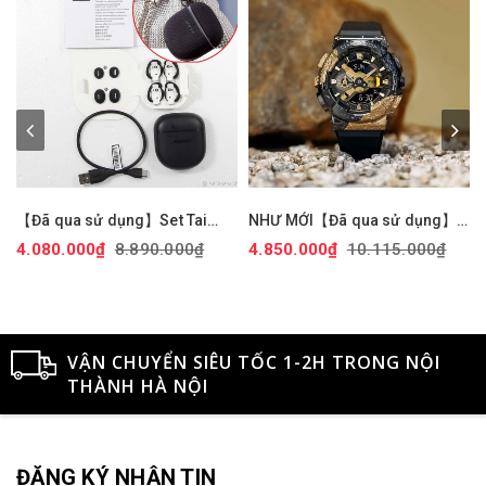
【Đã qua sử dụng】Set Tai
NHƯ MỚI【Đã qua sử dụng】
nghe Bose chính hãng -
Đồng hồ Casio Chính hãng - G-
4.080.000₫
8.890.000₫
4.850.000₫
10.115.000₫
QuietComfort Earbuds II Triple
Shock GM-114GEM-1A9JF -
Black + Fabric case Cover |
Nam | JapanSport
JapanSport
VẬN CHUYỂN SIÊU TỐC 1-2H TRONG NỘI
THÀNH HÀ NỘI
ĐĂNG KÝ NHẬN TIN