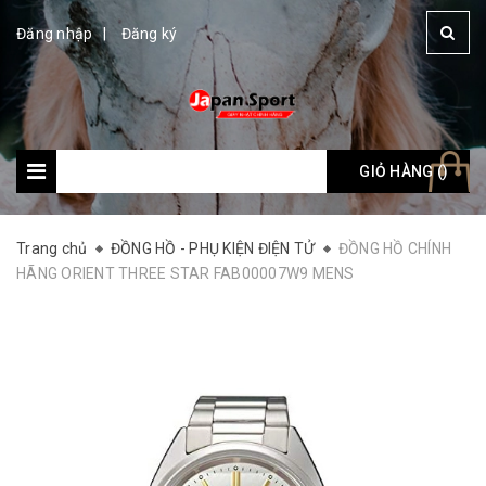
Đăng nhập
Đăng ký
GIỎ HÀNG (
Giỏ hàng: (
)
)
Trang chủ
ĐỒNG HỒ - PHỤ KIỆN ĐIỆN TỬ
ĐỒNG HỒ CHÍNH
HÃNG ORIENT THREE STAR FAB00007W9 MENS