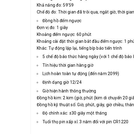
Khả năng đo: 59’59
Chế độ đo: Thời gian đã trôi qua, ngắt giờ, thời gian
Đồng hồ đếm ngược
Đơn vị đo: 1 giây
Khoảng đếm ngược: 60 phút
Khoảng cài đặt thời gian bắt đầu đếm ngược: 1 ph
Khác: Tự động lặp lại, tiếng bíp báo tiến trình
5 chế độ báo thức hàng ngày (với 1 chế độ báo 
Tín hiệu thời gian hàng giờ
Lịch hoàn toàn tự động (đến năm 2099)
Định dạng giờ 12/24
Giờ hiện hành thông thường
Đồng hồ kim: 2 kim (giờ, phút (kim di chuyển 20 gi
Đồng hồ kỹ thuật số: Giờ, phút, giây, giờ chiều, thá
Độ chính xác: ±30 giây một tháng
Tuổi thọ pin xấp xỉ: 3 năm đối với pin CR1220