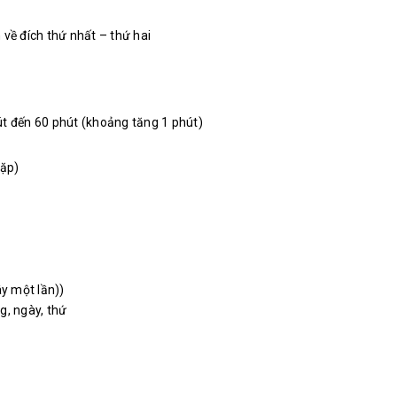
 về đích thứ nhất – thứ hai
út đến 60 phút (khoảng tăng 1 phút)
lặp)
ây một lần))
ng, ngày, thứ