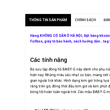
THÔNG TIN SẢN PHẨM
CHÍNH SÁCH
ĐÁN
Hàng KHÔNG CÓ SẴN Ở HÀ NỘI, Đặt hàng khoảng 1
Fullbox, giấy tờ bảo hành, sách hướng dẫn...tag
Các tính năng
Bộ sưu tập đồng hồ BABY-G này dành cho phụ nữ ưa
hiện nay. Những màu sắc nhạt cơ bản, mang nét c
gian ngoài trời khác. Hình dạng kim giờ trông t
ràng trên gờ, đồng thời đầu kim giờ và kim phút
bóng tối hoàn toàn ngoài trời. Các mẫu BABY-G mới