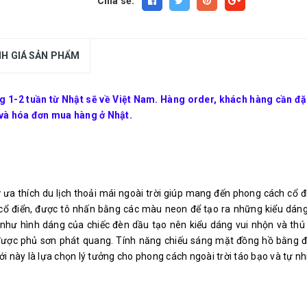
Chia sẻ:
H GIÁ SẢN PHẨM
-2 tuần từ Nhật sẽ về Việt Nam. Hàng order, khách hàng cần đặt 
 và hóa đơn mua hàng ở Nhật.
 thích du lịch thoải mái ngoài trời giúp mang đến phong cách cổ đi
ổ điển, được tô nhấn bằng các màu neon để tạo ra những kiểu dáng b
ựa như hình dáng của chiếc đèn dầu tạo nên kiểu dáng vui nhộn và th
 được phủ sơn phát quang. Tính năng chiếu sáng mặt đồng hồ bằng 
 này là lựa chọn lý tưởng cho phong cách ngoài trời táo bạo và tự nhi