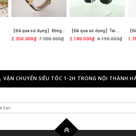
【Đã qua sử dụng】Đồng
【Đã qua sử dụng】Tai
【Đã
hồ Seiko Chính hãng -
nghe Marshall chính hãng -
ngh
2.350.000₫
7.900.000₫
2.180.000₫
4.190.000₫
1.7
GM-
Selection Nano Universe |
MAJOR III Bluetooth -
Lin
|
Quartz | 29mm | Nữ -
Black | JapanSport
Jap
SSEH014 | JapanSport
VẬN CHUYỂN SIÊU TỐC 1-2H TRONG NỘI THÀNH H