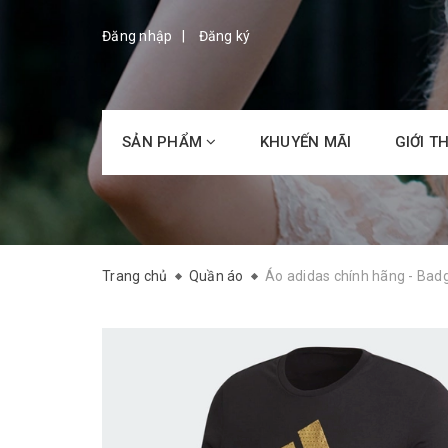
Đăng nhập
Đăng ký
SẢN PHẨM
KHUYẾN MÃI
GIỚI T
Trang chủ
Quần áo
Áo adidas chính hãng - Bad