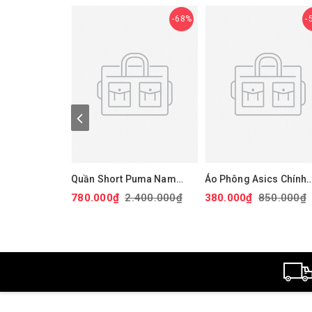
68%
Quần Short Puma Nam
Áo Phông Asics Chính
Chính Hãng - 101 Solid 9"
Hãng - Dry Printed
780.000₫
2.400.000₫
380.000₫
850.000₫
Golf Shorts - Màu đỏ |
Volleyball Jerseys - M
JapanSport 627817-14
Đen | JapanSport
2051A318-001