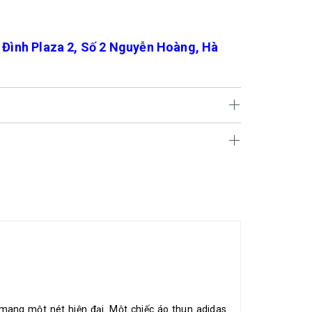
ình Plaza 2, Số 2 Nguyễn Hoàng, Hà
g một nét hiện đại. Một chiếc áo thun adidas