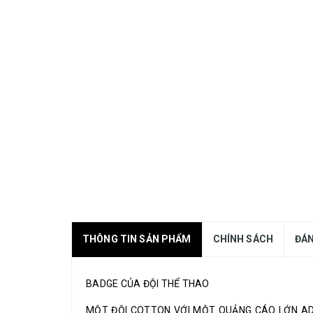
THÔNG TIN SẢN PHẨM
CHÍNH SÁCH
ĐÁN
BADGE CỦA ĐỘI THỂ THAO
MỘT ĐỘI COTTON VỚI MỘT QUẢNG CÁO LỚN ADIDAS