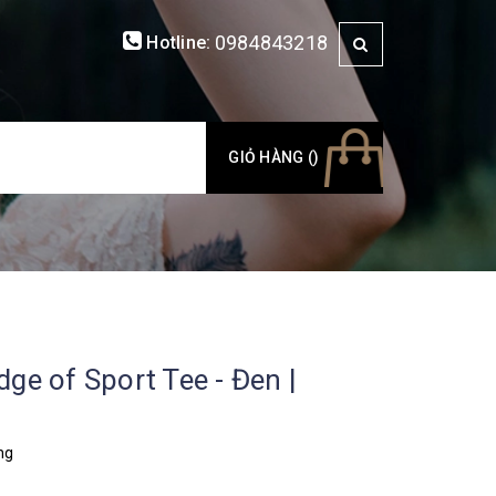
0984843218
Hotline:
GIỎ HÀNG (
)
ge of Sport Tee - Đen |
ng