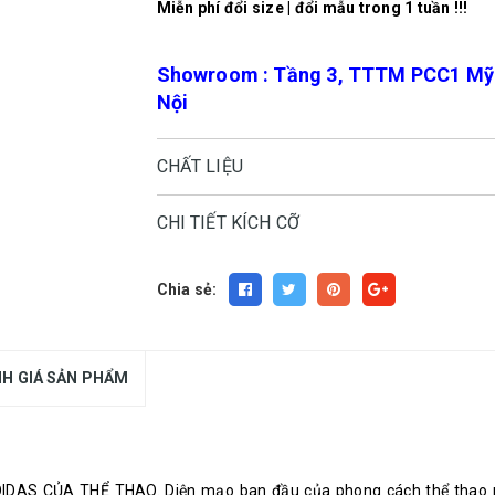
Miễn phí đổi size | đổi mẫu trong 1 tuần !!!
Showroom : Tầng 3, TTTM PCC1 Mỹ Đ
Nội
CHẤT LIỆU
CHI TIẾT KÍCH CỠ
Chia sẻ:
H GIÁ SẢN PHẨM
 CỦA THỂ THAO. Diện mạo ban đầu của phong cách thể thao man