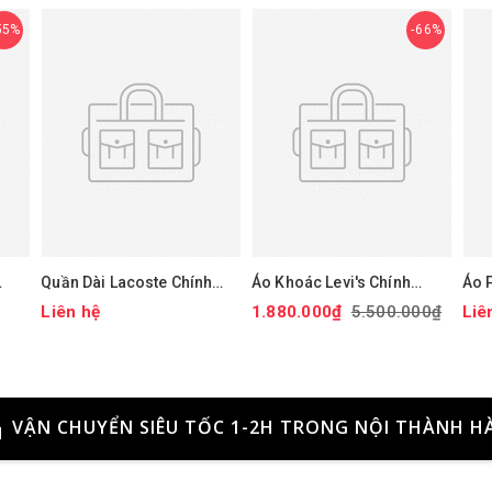
55%
66%
Quần Dài Lacoste Chính
Áo Khoác Levi's Chính
Áo 
hãng - Tapered Leg
Hãng - Áo khoác phao trùm
- Is
Liên hệ
1.880.000₫
5.500.000₫
Liê
àu
Sweatpants - Màu Xanh |
đầu co giãn chống nước
Jap
JapanSport XH9833-51-
hiệu suất cao - Màu mận |
ZIH
JapanSport LM2RP401-
CBR
VẬN CHUYỂN SIÊU TỐC 1-2H TRONG NỘI THÀNH H