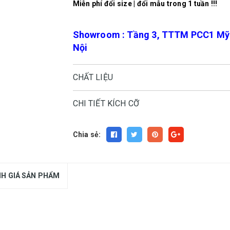
Miễn phí đổi size | đổi mẫu trong 1 tuần !!!
Showroom : Tầng 3, TTTM PCC1 Mỹ Đ
Nội
CHẤT LIỆU
CHI TIẾT KÍCH CỠ
Chia sẻ:
H GIÁ SẢN PHẨM