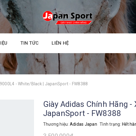
HIỆU
TIN TỨC
LIÊN HỆ
X9000L4 - White/Black | JapanSport - FW8388
Giày Adidas Chính Hãng - 
JapanSport - FW8388
Thương hiệu:
Adidas Japan
Tình trạng:
Hết hà