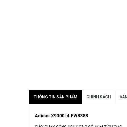
THÔNG TIN SẢN PHẨM
CHÍNH SÁCH
ĐÁN
Adidas X9000L4 FW8388
GIÀY CHẠY CÔNG NGHỆ CAO CÓ ĐỆM TÍCH CỰC.