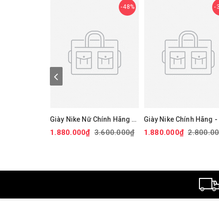
48%
Giày Nike Nữ Chính Hãng -
Giày Nike Chính Hãng - 
Air Force 1 '07 Next Nature
Force 1 GS 'White Black
1.880.000₫
3.600.000₫
1.880.000₫
2.800.0
- Màu hồng | JapanSport
Đen/trắng/vàng |
DV3808-111
JapanSport CT3839-00