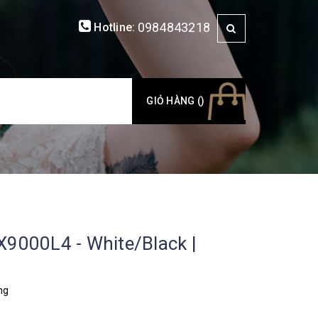
0984843218
Hotline:
GIỎ HÀNG (
)
X9000L4 - White/Black |
ng