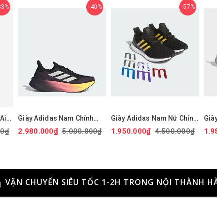
33%
40%
57%
Air
Giày Adidas Nam Chính
Giày Adidas Nam Nữ Chính
Già
' -
hãng - Ultraboost 5X - Màu
Hãng - ULTRABOOST 1.0
Chí
00₫
2.980.000₫
5.000.000₫
1.950.000₫
4.500.000₫
1.9
Đen | JapanSport JI1332
ADICOLOR - Màu đen |
Màu
9
JapanSport - ID0153
ID1
VẬN CHUYỂN SIÊU TỐC 1-2H TRONG NỘI THÀNH H