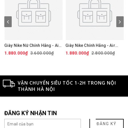
Giày Nike Nữ Chính Hãng - Air
Giày Nike Chính Hãng - Air
Force 1 '07 Next Nature - Màu
Force 1 GS 'White Black' -
1.880.000₫
3.600.000₫
1.880.000₫
2.800.000₫
hồng | JapanSport DV3808-
Đen/trắng/vàng | JapanSport
111
CT3839-009
VẬN CHUYỂN SIÊU TỐC 1-2H TRONG NỘI
THÀNH HÀ NỘI
ĐĂNG KÝ NHẬN TIN
ĐĂNG KÝ