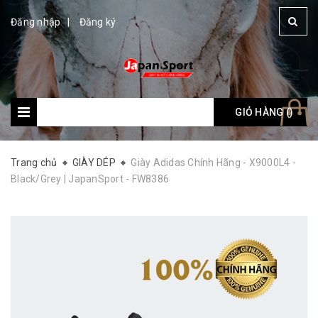
Đăng nhập
Đăng ký
GIỎ HÀNG (
Giỏ hàng: (
)
)
Trang chủ
GIÀY DÉP
Giày Adidas Chính Hãng - X9000L4 -
Black/Grey | JapanSport - FW8386