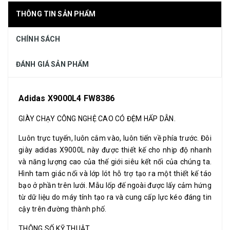
THÔNG TIN SẢN PHẨM
CHÍNH SÁCH
ĐÁNH GIÁ SẢN PHẨM
Adidas X9000L4 FW8386
GIÀY CHẠY CÔNG NGHỆ CAO CÓ ĐỆM HẤP DẪN.
Luôn trực tuyến, luôn cắm vào, luôn tiến về phía trước. Đôi
giày adidas X9000L này được thiết kế cho nhịp độ nhanh
và năng lượng cao của thế giới siêu kết nối của chúng ta.
Hình tam giác nổi và lớp lót hỗ trợ tạo ra một thiết kế táo
bạo ở phần trên lưới. Mẫu lốp đế ngoài được lấy cảm hứng
từ dữ liệu do máy tính tạo ra và cung cấp lực kéo đáng tin
cậy trên đường thành phố.
THÔNG SỐ KỸ THUẬT