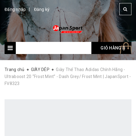
Đăng nhập
Đăng ký
GIỎ HÀNG (
Giỏ hàng: (
)
)
Trang chủ
GIÀY DÉP
Giày Thể Thao Adidas Chính Hãng -
Ultraboost 20 “Frost Mint” - Dash Grey/ Frost Mint | JapanSport -
FV8323