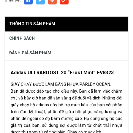
THÔNG TIN SẢN PHẨM
CHÍNH SÁCH
ĐÁNH GIÁ SẢN PHẨM
Adidas ULTRABOOST 20 “Frost Mint” FV8323
GIÀY CHẠY ĐƯỢC LÀM BẰNG NHỰA PARLEY OCEAN.
Bạn đã được đào tạo cho điều này. Bạn đã làm việc chăm
chỉ, và bây giờ bạn đã sẵn sàng để đuổi về đích. Những đôi
giày chạy bộ adidas này hỗ trợ mục tiêu của bạn với phần
trên đan kỹ thuật, phần đế giữa hồi phục năng lượng và
phần đế ngoài có độ bám đường cao. Họ cũng ủng hộ các
giá trị của bạn, sử dụng sợi được làm từ chất thải nhựa
được thu gom từ các bờ biển. Chạy có mục đích.