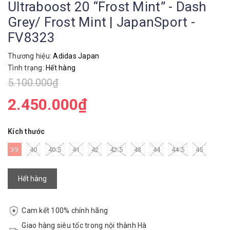
Ultraboost 20 “Frost Mint” - Dash
Grey/ Frost Mint | JapanSport -
FV8323
Thương hiệu:
Adidas Japan
Tình trạng:
Hết hàng
5.100.000₫
2.450.000₫
Kích thước
39
40
40.5
41
42
42.5
43
44
44.5
45
Hết hàng
Cam kết 100% chính hãng
Giao hàng siêu tốc trong nội thành Hà