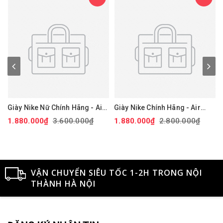
Giày Nike Nữ Chính Hãng - Air
Giày Nike Chính Hãng - Air
Force 1 '07 Next Nature - Màu
Force 1 GS 'White Black' -
1.880.000₫
3.600.000₫
1.880.000₫
2.800.000₫
hồng | JapanSport DV3808-
Đen/trắng/vàng | JapanSport
111
CT3839-009
VẬN CHUYỂN SIÊU TỐC 1-2H TRONG NỘI
THÀNH HÀ NỘI