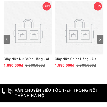
48%
33%
Giày Nike Nữ Chính Hãng - Air
Giày Nike Chính Hãng - Air
Force 1 '07 Next Nature - Màu
Force 1 GS 'White Black' -
1.880.000₫
3.600.000₫
1.880.000₫
2.800.000₫
hồng | JapanSport DV3808-
Đen/trắng/vàng | JapanSport
111
CT3839-009
VẬN CHUYỂN SIÊU TỐC 1-2H TRONG NỘI
THÀNH HÀ NỘI