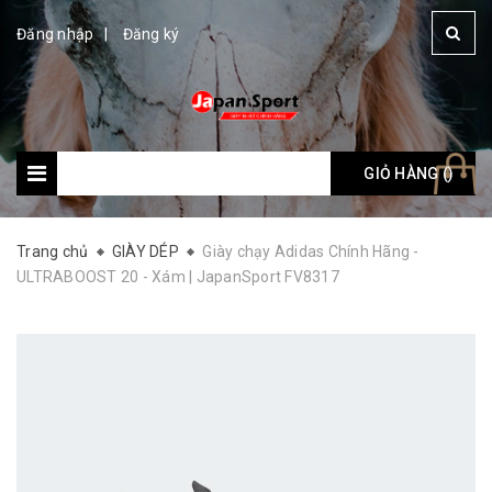
Đăng nhập
Đăng ký
GIỎ HÀNG (
Giỏ hàng: (
)
)
Trang chủ
GIÀY DÉP
Giày chạy Adidas Chính Hãng -
ULTRABOOST 20 - Xám | JapanSport FV8317