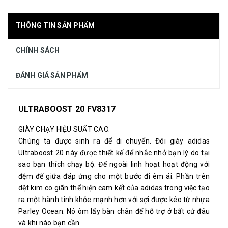
THÔNG TIN SẢN PHẨM
CHÍNH SÁCH
ĐÁNH GIÁ SẢN PHẨM
ULTRABOOST 20 FV8317
GIÀY CHẠY HIỆU SUẤT CAO.
Chúng ta được sinh ra để di chuyển. Đôi giày adidas
Ultraboost 20 này được thiết kế để nhắc nhở bạn lý do tại
sao bạn thích chạy bộ. Đế ngoài linh hoạt hoạt động với
đệm đế giữa đáp ứng cho một bước đi êm ái. Phần trên
dệt kim co giãn thể hiện cam kết của adidas trong việc tạo
ra một hành tinh khỏe mạnh hơn với sợi được kéo từ nhựa
Parley Ocean. Nó ôm lấy bàn chân để hỗ trợ ở bất cứ đâu
và khi nào bạn cần