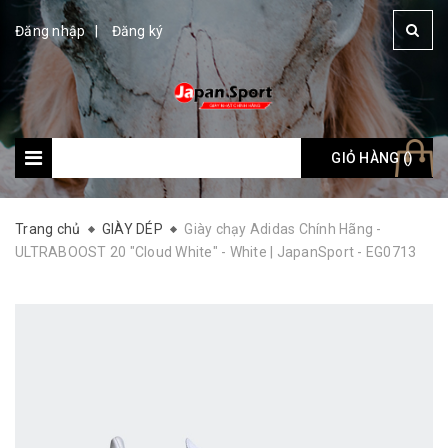
Đăng nhập
Đăng ký
GIỎ HÀNG (
Giỏ hàng: (
)
)
Trang chủ
GIÀY DÉP
Giày chạy Adidas Chính Hãng -
ULTRABOOST 20 "Cloud White" - White | JapanSport - EG0713