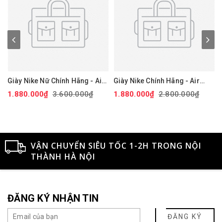
Giày Nike Nữ Chính Hãng - Air
Giày Nike Chính Hãng - Air
Force 1 '07 Next Nature - Màu
Force 1 GS 'White Black' -
1.880.000₫
3.600.000₫
1.880.000₫
2.800.000₫
hồng | JapanSport DV3808-
Đen/trắng/vàng | JapanSport
111
CT3839-009
VẬN CHUYỂN SIÊU TỐC 1-2H TRONG NỘI
THÀNH HÀ NỘI
ĐĂNG KÝ NHẬN TIN
ĐĂNG KÝ