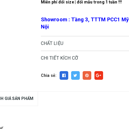
Miễn phí đổi size | đổi mẫu trong 1 tuần !!!
Showroom : Tầng 3, TTTM PCC1 Mỹ Đ
Nội
CHẤT LIỆU
CHI TIẾT KÍCH CỠ
Chia sẻ:
H GIÁ SẢN PHẨM
Ế.