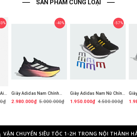
SẢN PHẨM CÙNG LOẠI
33%
40%
57%
Air
Giày Adidas Nam Chính
Giày Adidas Nam Nữ Chính
Già
' -
hãng - Ultraboost 5X - Màu
Hãng - ULTRABOOST 1.0
Chí
00₫
2.980.000₫
5.000.000₫
1.950.000₫
4.500.000₫
1.9
Đen | JapanSport JI1332
ADICOLOR - Màu đen |
Màu
9
JapanSport - ID0153
ID1
VẬN CHUYỂN SIÊU TỐC 1-2H TRONG NỘI THÀNH H