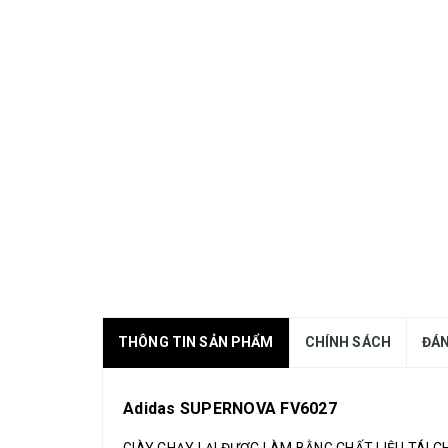
THÔNG TIN SẢN PHẨM
CHÍNH SÁCH
ĐÁN
Adidas SUPERNOVA FV6027
GIÀY CHẠY LẠI ĐƯỢC LÀM BẰNG CHẤT LIỆU TÁI CH