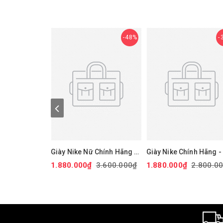
48%
Giày Nike Nữ Chính Hãng -
Giày Nike Chính Hãng - 
Air Force 1 '07 Next Nature
Force 1 GS 'White Black
1.880.000₫
3.600.000₫
1.880.000₫
2.800.0
- Màu hồng | JapanSport
Đen/trắng/vàng |
DV3808-111
JapanSport CT3839-00