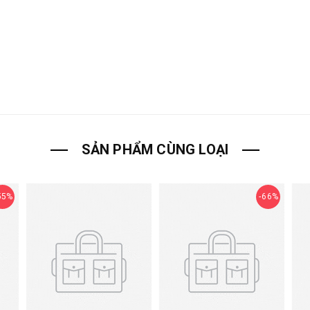
SẢN PHẨM CÙNG LOẠI
55%
66%