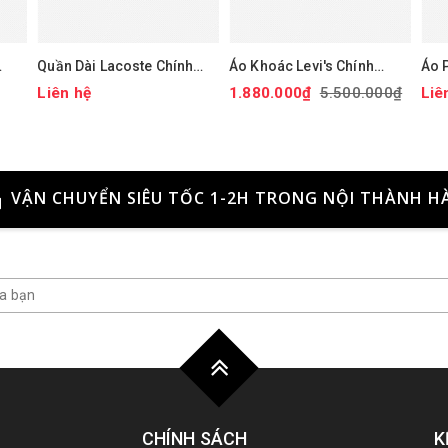
Quần Dài Lacoste Chính
Áo Khoác Levi's Chính
Áo 
hãng - Tapered Leg
Hãng - Áo khoác phao trùm
- Is
Liên hệ
1.880.000₫
5.500.000₫
Liê
àu
Sweatpants - Màu Xanh |
đầu co giãn chống nước
Jap
JapanSport XH9833-51-
hiệu suất cao - Màu mận |
ZIH
JapanSport LM2RP401-
CBR
VẬN CHUYỂN SIÊU TỐC 1-2H TRONG NỘI THÀNH H
CHÍNH SÁCH
K