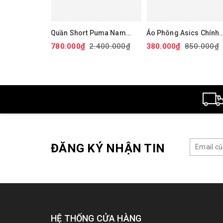
Quần Short Puma Nam
Áo Phông Asics Chính
Chính Hãng - 101 Solid 9"
Hãng - Dry Printed
780.000₫
2.400.000₫
380.000₫
850.000₫
Golf Shorts - Màu đỏ |
Volleyball Jerseys - M
JapanSport 627817-14
Đen | JapanSport
2051A318-001
ĐĂNG KÝ NHẬN TIN
HỆ THỐNG CỬA HÀNG