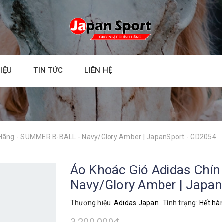
HIỆU
TIN TỨC
LIÊN HỆ
 Hãng - SUMMER B-BALL - Navy/Glory Amber | JapanSport - GD2054
Áo Khoác Gió Adidas Chí
Navy/Glory Amber | Japa
Thương hiệu:
Adidas Japan
Tình trạng:
Hết hà