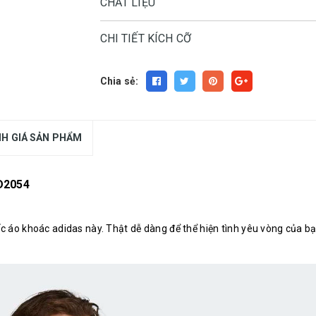
CHẤT LIỆU
CHI TIẾT KÍCH CỠ
Chia sẻ:
H GIÁ SẢN PHẨM
D2054
c áo khoác adidas này. Thật dễ dàng để thể hiện tình yêu vòng của bạ