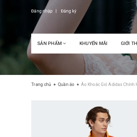
Đăng nhập
Đăng ký
SẢN PHẨM
KHUYẾN MÃI
GIỚI T
Trang chủ
Quần áo
Áo Khoác Gió Adidas Chính