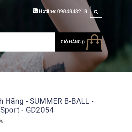
0984843218
Hotline:
GIỎ HÀNG (
)
nh Hãng - SUMMER B-BALL -
nSport - GD2054
ng