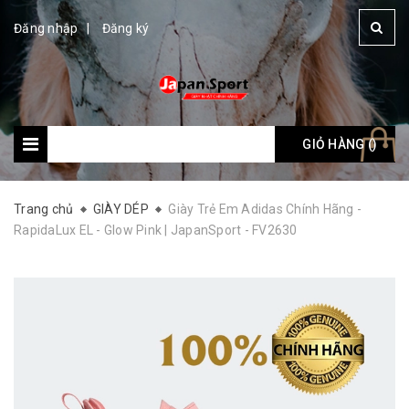
Đăng nhập
Đăng ký
GIỎ HÀNG (
Giỏ hàng: (
)
)
Trang chủ
GIÀY DÉP
Giày Trẻ Em Adidas Chính Hãng -
RapidaLux EL - Glow Pink | JapanSport - FV2630