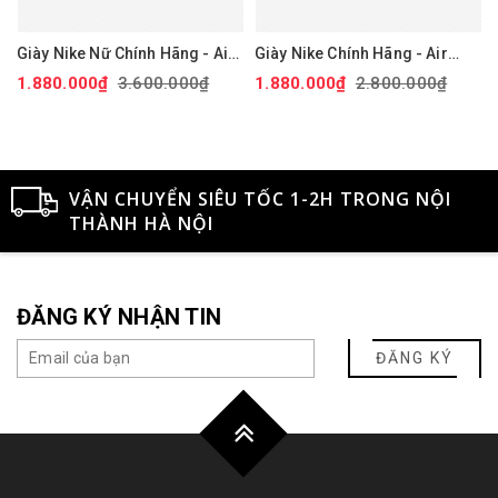
Giày Nike Nữ Chính Hãng - Air
Giày Nike Chính Hãng - Air
Force 1 '07 Next Nature - Màu
Force 1 GS 'White Black' -
1.880.000₫
3.600.000₫
1.880.000₫
2.800.000₫
hồng | JapanSport DV3808-
Đen/trắng/vàng | JapanSport
111
CT3839-009
VẬN CHUYỂN SIÊU TỐC 1-2H TRONG NỘI
THÀNH HÀ NỘI
ĐĂNG KÝ NHẬN TIN
ĐĂNG KÝ