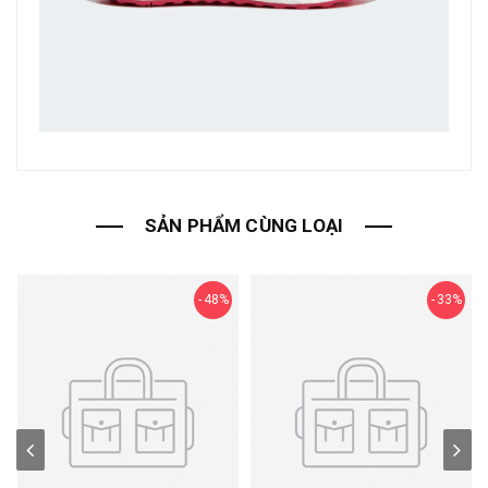
SẢN PHẨM CÙNG LOẠI
48%
33%