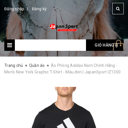
Đăng nhập
Đăng ký
GIỎ HÀNG (
Giỏ hàng: (
)
)
Trang chủ
Quần áo
Áo Phông Adidas Nam Chính Hãng -
Men's New York Graphic T-Shirt - Màu đen | JapanSport IZ1300