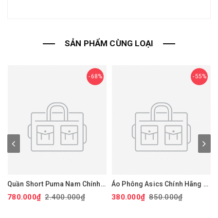
SẢN PHẨM CÙNG LOẠI
68%
55%
Quần Short Puma Nam Chính
Áo Phông Asics Chính Hãng -
Hãng - 101 Solid 9" Golf
Dry Printed Volleyball Jerseys
780.000₫
2.400.000₫
380.000₫
850.000₫
Shorts - Màu đỏ | JapanSport
- Màu Đen | JapanSport
Xan
627817-14
2051A318-001