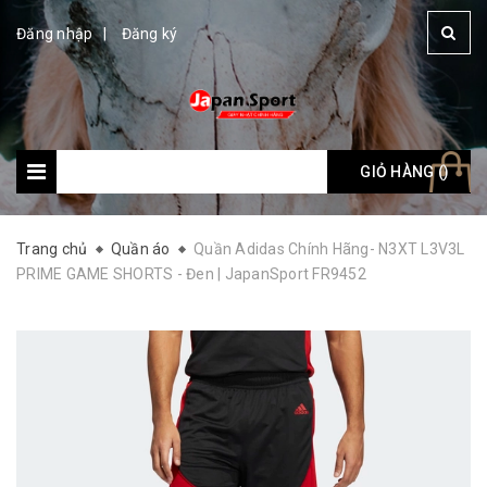
Đăng nhập
Đăng ký
GIỎ HÀNG (
Giỏ hàng: (
)
)
Trang chủ
Quần áo
Quần Adidas Chính Hãng- N3XT L3V3L
PRIME GAME SHORTS - Đen | JapanSport FR9452