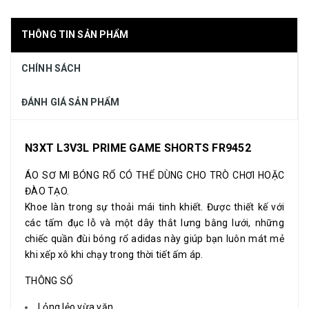
THÔNG TIN SẢN PHẨM
CHÍNH SÁCH
ĐÁNH GIÁ SẢN PHẨM
N3XT L3V3L PRIME GAME SHORTS FR9452
ÁO SƠ MI BÓNG RỔ CÓ THỂ DÙNG CHO TRÒ CHƠI HOẶC
ĐÀO TẠO.
Khoe làn trong sự thoải mái tinh khiết. Được thiết kế với
các tấm đục lỗ và một dây thắt lưng bằng lưới, những
chiếc quần đùi bóng rổ adidas này giúp bạn luôn mát mẻ
khi xếp xô khi chạy trong thời tiết ấm áp.
THÔNG SỐ
Lỏng lẻo vừa vặn