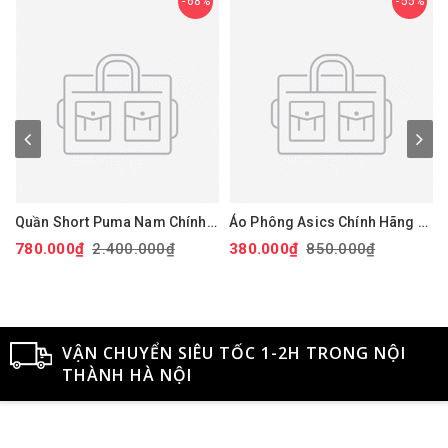
68%
55%
Quần Short Puma Nam Chính
Áo Phông Asics Chính Hãng -
Hãng - 101 Solid 9" Golf
Dry Printed Volleyball Jerseys
780.000₫
2.400.000₫
380.000₫
850.000₫
Shorts - Màu đỏ | JapanSport
- Màu Đen | JapanSport
Xan
627817-14
2051A318-001
VẬN CHUYỂN SIÊU TỐC 1-2H TRONG NỘI
THÀNH HÀ NỘI