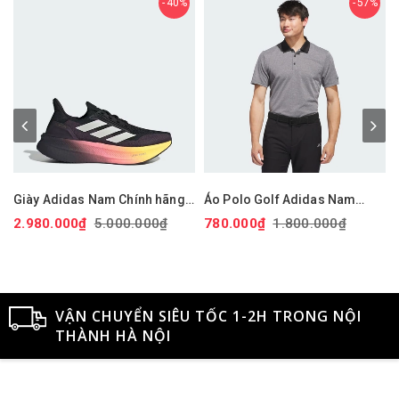
40%
57%
Giày Adidas Nam Chính hãng -
Áo Polo Golf Adidas Nam
Ultraboost 5X - Màu Đen |
Chính Hãng - Adi Performance
2.980.000₫
5.000.000₫
780.000₫
1.800.000₫
JapanSport JI1332
Heathered Polo Shirt - Màu
Xám | JapanSport IU4486
VẬN CHUYỂN SIÊU TỐC 1-2H TRONG NỘI
THÀNH HÀ NỘI