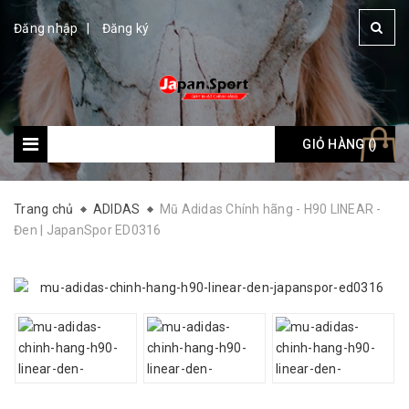
Đăng nhập
Đăng ký
GIỎ HÀNG (
Giỏ hàng: (
)
)
Trang chủ
ADIDAS
Mũ Adidas Chính hãng - H90 LINEAR -
Đen | JapanSpor ED0316