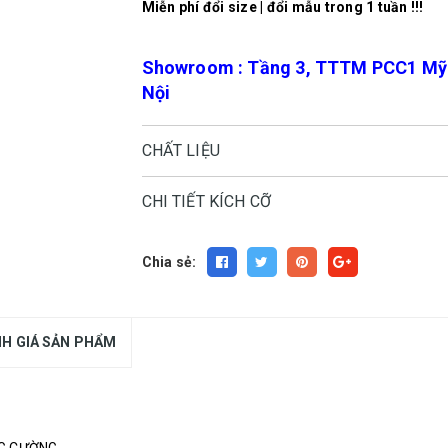
Miễn phí đổi size | đổi mẫu trong 1 tuần !!!
Showroom : Tầng 3, TTTM PCC1 Mỹ Đ
Nội
CHẤT LIỆU
CHI TIẾT KÍCH CỠ
Chia sẻ:
H GIÁ SẢN PHẨM
NG CƯỜNG.