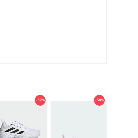
52%
50%