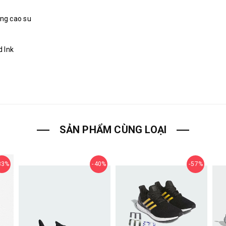
ng cao su
 Ink
SẢN PHẨM CÙNG LOẠI
33%
40%
57%