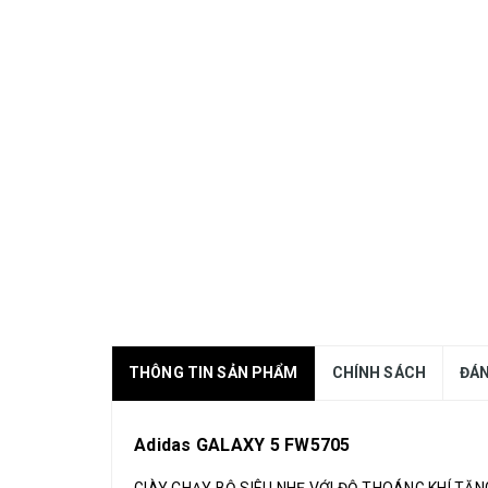
THÔNG TIN SẢN PHẨM
CHÍNH SÁCH
ĐÁN
Adidas GALAXY 5 FW5705
GIÀY CHẠY BỘ SIÊU NHẸ VỚI ĐỘ THOÁNG KHÍ TĂ