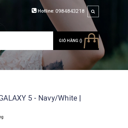
0984843218
Hotline:
GIỎ HÀNG (
)
 GALAXY 5 - Navy/White |
ng