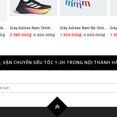
Air
Giày Adidas Nam Chính
Giày Adidas Nam Nữ Chính
Già
' -
hãng - Ultraboost 5X - Màu
Hãng - ULTRABOOST 1.0
Chí
00₫
2.980.000₫
5.000.000₫
1.950.000₫
4.500.000₫
1.9
Đen | JapanSport JI1332
ADICOLOR - Màu đen |
Màu
9
JapanSport - ID0153
ID1
VẬN CHUYỂN SIÊU TỐC 1-2H TRONG NỘI THÀNH H