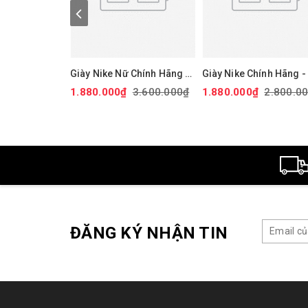
Giày Nike Nữ Chính Hãng -
Giày Nike Chính Hãng - 
Air Force 1 '07 Next Nature
Force 1 GS 'White Black
1.880.000₫
3.600.000₫
1.880.000₫
2.800.0
- Màu hồng | JapanSport
Đen/trắng/vàng |
DV3808-111
JapanSport CT3839-00
ĐĂNG KÝ NHẬN TIN