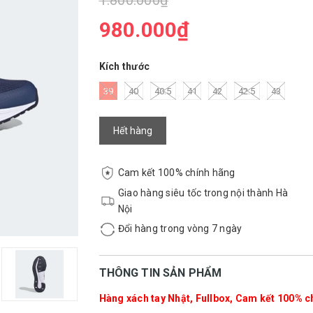
1.800.000₫
980.000₫
Kích thước
39
40
40.5
41
42
42.5
43
Hết hàng
Cam kết 100% chính hãng
Giao hàng siêu tốc trong nội thành Hà
Nội
Đổi hàng trong vòng 7 ngày
THÔNG TIN SẢN PHẨM
Hàng xách tay Nhật, Fullbox, Cam kết 100% ch