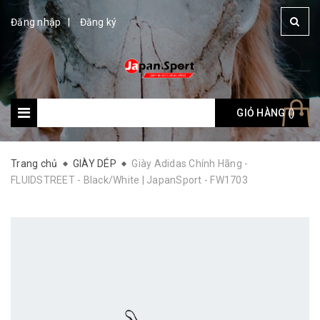
Đăng nhập
Đăng ký
GIỎ HÀNG (
Giỏ hàng: (
)
)
Trang chủ
GIÀY DÉP
Giày Adidas Chính Hãng -
FLUIDSTREET - Black/White | JapanSport - FW1703