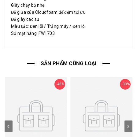
Giày chạy bộ nhẹ
Đế giữa của Cloudfoam để đệm tối ưu
Đế giày cao su
Màu sắc: Đen lõi / Trắng mây / Đen lõi
Số mặt hàng: FW1703
SẢN PHẨM CÙNG LOẠI
48%
33%