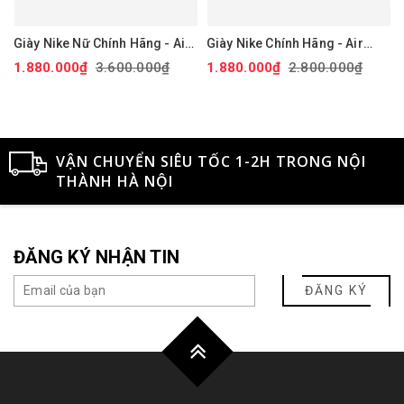
Giày Nike Nữ Chính Hãng - Air
Giày Nike Chính Hãng - Air
Force 1 '07 Next Nature - Màu
Force 1 GS 'White Black' -
1.880.000₫
3.600.000₫
1.880.000₫
2.800.000₫
hồng | JapanSport DV3808-
Đen/trắng/vàng | JapanSport
111
CT3839-009
VẬN CHUYỂN SIÊU TỐC 1-2H TRONG NỘI
THÀNH HÀ NỘI
ĐĂNG KÝ NHẬN TIN
ĐĂNG KÝ