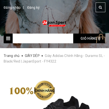
Đăng nhập
Đăng ký
GIỎ HÀNG (
Giỏ hàng: (
)
)
Trang chủ
GIÀY DÉP
Giày Adidas Chính Hãng - Duramo SL -
Black/Red | JapanSport - FY4322