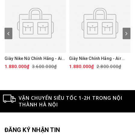
Giày Nike Nữ Chính Hãng - Air
Giày Nike Chính Hãng - Air
Force 1 '07 Next Nature - Màu
Force 1 GS 'White Black' -
1.880.000₫
3.600.000₫
1.880.000₫
2.800.000₫
hồng | JapanSport DV3808-
Đen/trắng/vàng | JapanSport
111
CT3839-009
VẬN CHUYỂN SIÊU TỐC 1-2H TRONG NỘI
THÀNH HÀ NỘI
ĐĂNG KÝ NHẬN TIN