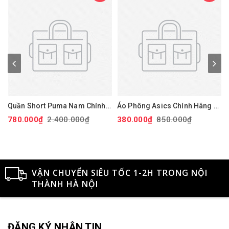
Quần Short Puma Nam Chính
Áo Phông Asics Chính Hãng -
Hãng - 101 Solid 9" Golf
Dry Printed Volleyball Jerseys
780.000₫
2.400.000₫
380.000₫
850.000₫
Shorts - Màu đỏ | JapanSport
- Màu Đen | JapanSport
Xan
627817-14
2051A318-001
VẬN CHUYỂN SIÊU TỐC 1-2H TRONG NỘI
THÀNH HÀ NỘI
ĐĂNG KÝ NHẬN TIN