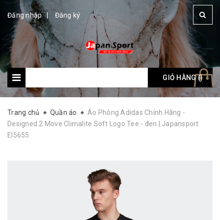
Đăng nhập
Đăng ký
GIỎ HÀNG (
Giỏ hàng: (
)
)
Trang chủ
Quần áo
Áo Phông Adidas Chính Hãng -
Designed 2 Move Climalite Soft Logo Tee - đen | Japansport
EI5655