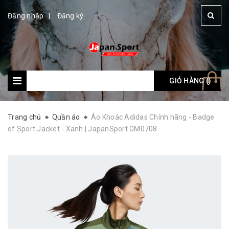
Đăng nhập
Đăng ký
GIỎ HÀNG (
Giỏ hàng: (
)
)
Trang chủ
Quần áo
Áo Khoác Adidas Chính hãng - Badge
of Sport Jacket - Xanh | JapanSport GM0708