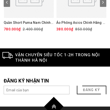
Quần Short Puma Nam Chính
Áo Phông Asics Chính Hãng -
Hãng - 101 Solid 9" Golf
Dry Printed Volleyball Jerseys
780.000₫
2.400.000₫
380.000₫
850.000₫
Shorts - Màu đỏ | JapanSport
- Màu Đen | JapanSport
Xan
627817-14
2051A318-001
VẬN CHUYỂN SIÊU TỐC 1-2H TRONG NỘI
THÀNH HÀ NỘI
ĐĂNG KÝ NHẬN TIN
ĐĂNG KÝ