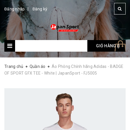
Đăng nhập
Đăng ký
GIỎ HÀNG (
Giỏ hàng: (
)
)
Trang chủ
Quần áo
Áo Phông Chính hãng Adidas - BADGE
OF SPORT GFX TEE - White | JapanSport - FJ5005