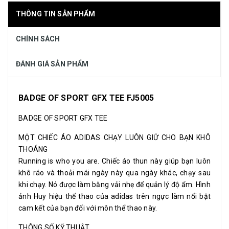
THÔNG TIN SẢN PHẨM
CHÍNH SÁCH
ĐÁNH GIÁ SẢN PHẨM
BADGE OF SPORT GFX TEE FJ5005
BADGE OF SPORT GFX TEE
MỘT CHIẾC ÁO ADIDAS CHẠY LUÔN GIỮ CHO BẠN KHÔ
THOÁNG
Running is who you are. Chiếc áo thun này giúp bạn luôn
khô ráo và thoải mái ngày này qua ngày khác, chạy sau
khi chạy. Nó được làm bằng vải nhẹ để quản lý độ ẩm. Hình
ảnh Huy hiệu thể thao của adidas trên ngực làm nổi bật
cam kết của bạn đối với môn thể thao này.
THÔNG SỐ KỸ THUẬT