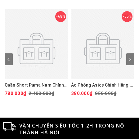
68%
55%
Quần Short Puma Nam Chính
Áo Phông Asics Chính Hãng -
Hãng - 101 Solid 9" Golf
Dry Printed Volleyball Jerseys
780.000₫
2.400.000₫
380.000₫
850.000₫
Shorts - Màu đỏ | JapanSport
- Màu Đen | JapanSport
Xan
627817-14
2051A318-001
VẬN CHUYỂN SIÊU TỐC 1-2H TRONG NỘI
THÀNH HÀ NỘI